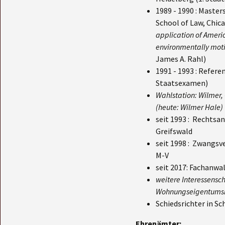
1989 - 1990 : Maste
Jagdrec
School of Law, Chic
application of Americ
Erbrech
environmentally moti
James A. Rahl)
1991 - 1993 : Refer
Staatsexamen)
Wahlstation: Wilmer, 
(heute: Wilmer Hale)
seit 1993 : Rechtsan
Greifswald
seit 1998 : Zwangsv
M-V
seit 2017: Fachanwal
weitere Interessensc
Wohnungseigentums
Schiedsrichter in S
Ehrenämter: