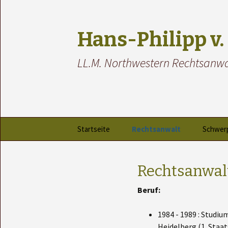
Hans-Philipp v
LL.M. Northwestern Rechtsanwa
Zum
Startseite
Rechtsanwalt
Schwer
Inhalt
springen
Zwangs
Rechtsanwal
Hausve
Beruf:
Miet- u
1984 - 1989 : Studiu
Landwir
Heidelberg (1. Staa