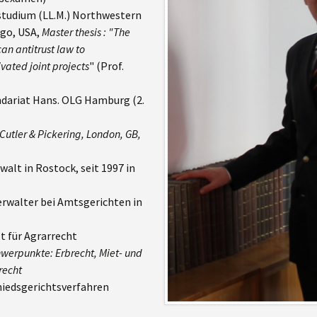
rstudium (LL.M.) Northwestern
ht
ago, USA,
Master thesis : "The
an antitrust law to
t
vated joint projects
" (Prof.
endariat Hans. OLG Hamburg (2.
Cutler & Pickering, London, GB,
walt in Rostock, seit 1997 in
erwalter bei Amtsgerichten in
t für Agrarrecht
hwerpunkte: Erbrecht, Miet- und
recht
chiedsgerichtsverfahren