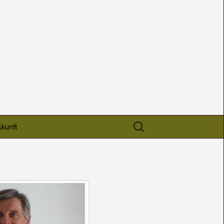
Suchen
skunft
nach: