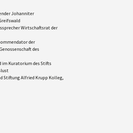
ender Johanniter
Greifswald
nssprecher Wirtschaftsrat der
. Kommendator der
Genossenschaft des
d im Kuratorium des Stifts
lust
d Stiftung Alfried Krupp Kolleg,