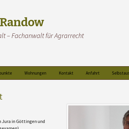
. Randow
lt – Fachanwalt für Agrarrecht
punkte
Wohnungen
Kontakt
Anfahrt
Selbstau
verwaltung
t
rwaltung
nd WEG Recht
m Jura in Göttingen und
tschaftsrecht
tsexamen)